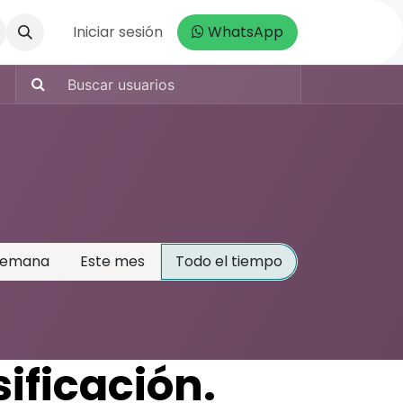
da
Iniciar sesión
WhatsApp
semana
Este mes
Todo el tiempo
ificación.