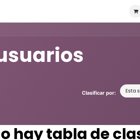
Recursos
Precios
Nosotros
Contáctenos
Ayu
 usuarios
Esta 
Clasificar por:
o hay tabla de clas