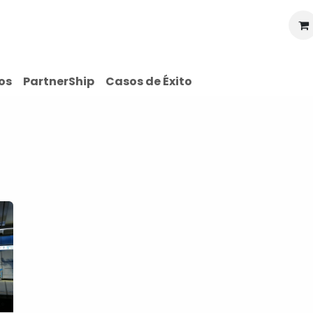
Recursos
Precios
Nosotros
Contáctenos
Ayu
os
PartnerShip
Casos de Éxito