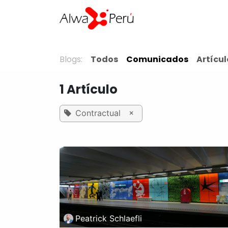
Ir al contenido
Home
Soluciones
Blogs:
Todos
Comunicados
Artícul
1 Artículo
×
Contractual
Peatrick Schlaefli