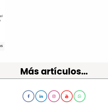
el
o
85
Más artículos...