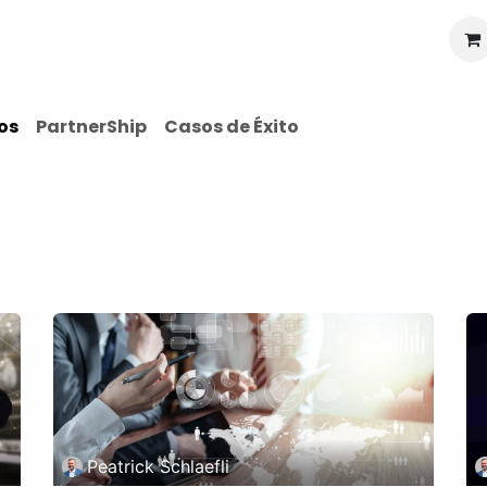
Recursos
Precios
Nosotros
Contáctenos
Ayu
os
PartnerShip
Casos de Éxito
Peatrick Schlaefli