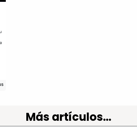
u
a
65
Más artículos...