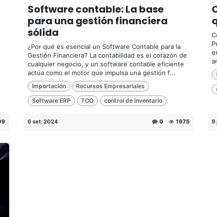
Software contable: La base
C
para una gestión financiera
q
sólida
C
P
¿Por qué es esencial un Software Contable para la
e
Gestión Financiera? La contabilidad es el corazón de
a
cualquier negocio, y un software contable eficiente
actúa como el motor que impulsa una gestión f...
Importación
Recursos Empresariales
Software ERP
TCO
control de inventario
99
6 set. 2024
0
1975
9