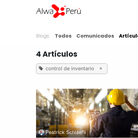
Ir al contenido
Home
Soluciones
Blogs:
Todos
Comunicados
Artícul
4 Artículos
×
control de inventario
Peatrick Schlaefli