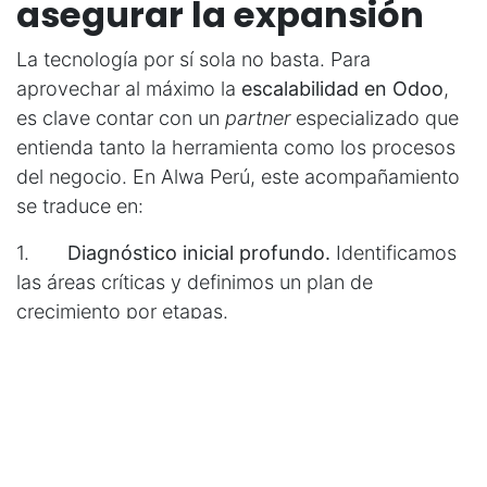
asegurar la expansión
La tecnología por sí sola no basta. Para
aprovechar al máximo la
escalabilidad en Odoo
,
es clave contar con un
partner
especializado que
entienda tanto la herramienta como los procesos
del negocio. En Alwa Perú, este acompañamiento
se traduce en:
1.
Diagnóstico inicial profundo.
Identificamos
las áreas críticas y definimos un plan de
crecimiento por etapas.
2.
Implementación ágil y modular.
Empezamos por lo esencial y dejamos la puerta
abierta para futuros módulos.
3.
Gestión del cambio.
Acompañamos a los